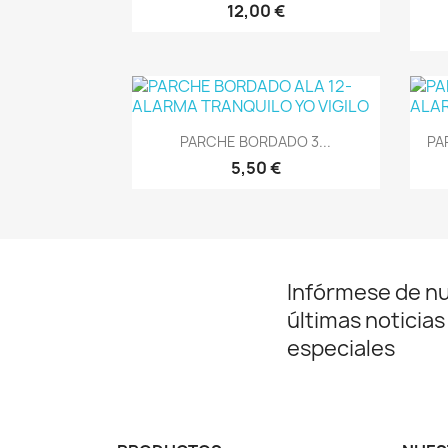
12,00 €
Vista rápida

PARCHE BORDADO 3...
PA
5,50 €
Infórmese de n
últimas noticias
especiales