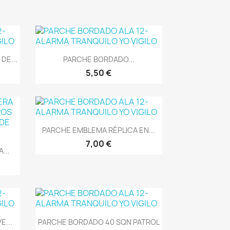
Vista rápida

DE...
PARCHE BORDADO...
5,50 €
Vista rápida

PARCHE EMBLEMA RÉPLICA EN...
7,00 €
...
Vista rápida

...
PARCHE BORDADO 40 SQN PATROL