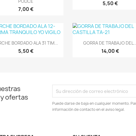
POLICE
5,50 €
7,00 €
Vista rápida
Vista rápida


RCHE BORDADO ALA 31 TIM...
GORRA DE TRABAJO DEL..
5,50 €
14,00 €
uestras
 y ofertas
Puede darse de baja en cualquier momento. Para
información de contacto en el aviso legal.