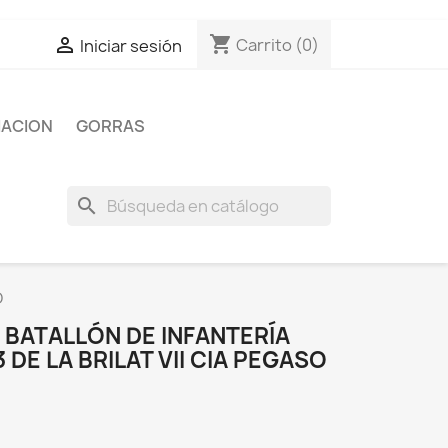
shopping_cart

Carrito
(0)
Iniciar sesión
IACION
GORRAS
search
O
BATALLÓN DE INFANTERÍA
3 DE LA BRILAT VII CIA PEGASO