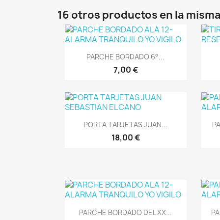
16 otros productos en la misma
Vista rápida

PARCHE BORDADO 6°...
7,00 €
Vista rápida

PORTA TARJETAS JUAN...
PA
18,00 €
Vista rápida

PARCHE BORDADO DEL XX...
P