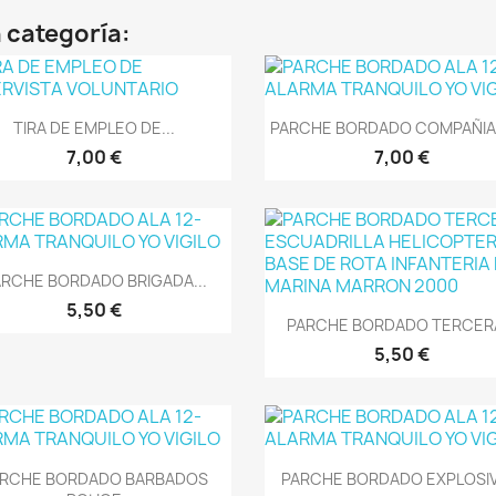
 categoría:
Vista rápida
Vista rápida


TIRA DE EMPLEO DE...
PARCHE BORDADO COMPAÑIA 
7,00 €
7,00 €
Vista rápida

RCHE BORDADO BRIGADA...
5,50 €
Vista rápida

PARCHE BORDADO TERCERA
5,50 €
Vista rápida
Vista rápida


ARCHE BORDADO BARBADOS
PARCHE BORDADO EXPLOSIVE