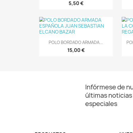
5,50 €
Vista rápida

POLO BORDADO ARMADA...
PO
15,00 €
Infórmese de n
últimas noticias
especiales