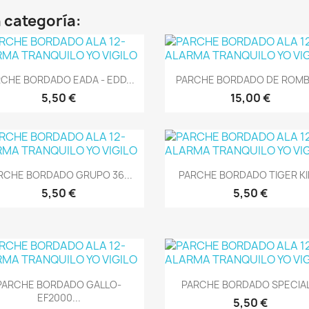
 categoría:
Vista rápida
Vista rápida


CHE BORDADO EADA - EDD...
PARCHE BORDADO DE ROMBO
5,50 €
15,00 €
Vista rápida
Vista rápida


RCHE BORDADO GRUPO 36...
PARCHE BORDADO TIGER K
5,50 €
5,50 €
Vista rápida
Vista rápida


PARCHE BORDADO GALLO-
PARCHE BORDADO SPECIAL.
EF2000...
5,50 €