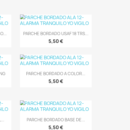
Vista rápida

...
PARCHE BORDADO USAF 18 TRS...
5,50 €
Vista rápida

ING
PARCHE BORDADO A COLOR...
5,50 €
Vista rápida

..
PARCHE BORDADO BASE DE...
5,50 €