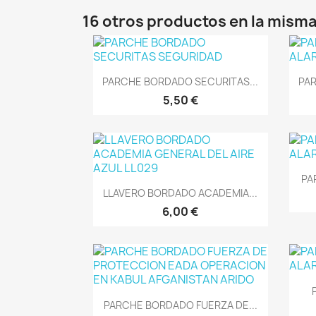
16 otros productos en la misma
Vista rápida

PARCHE BORDADO SECURITAS...
PAR
5,50 €
PA
Vista rápida

LLAVERO BORDADO ACADEMIA...
6,00 €
Vista rápida

PARCHE BORDADO FUERZA DE...