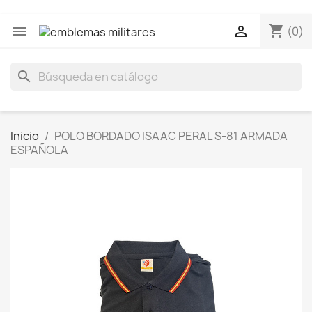
shopping_cart


(0)
search
Inicio
POLO BORDADO ISAAC PERAL S-81 ARMADA
ESPAÑOLA