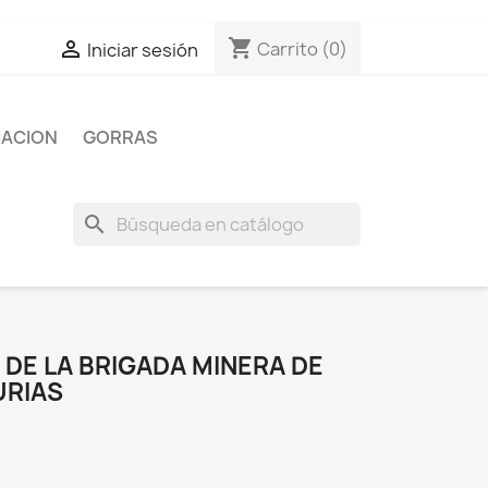
shopping_cart

Carrito
(0)
Iniciar sesión
IACION
GORRAS
search
DE LA BRIGADA MINERA DE
URIAS