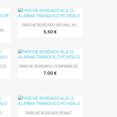
Vista rápida

PARCHE BORDADO ISPUHEL XII...
D...
5,50 €
Vista rápida

CO...
PARCHE BORDADO COMPAÑIA DE...
7,00 €
Vista rápida

...
PARCHE BORDADO POMLT...