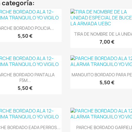
 categoría:
Vista rápida

ARCHE BORDADO POLICIA...
Vista rápida

TIRA DE NOMBRE DE LA UNIDA
5,50 €
7,00 €
Vista rápida
Vista rápida


ARCHE BORDADO PANTALLA
MANGUITO BORDADO PARA PE
F5M...
5,50 €
5,50 €
Vista rápida
Vista rápida


HE BORDADO EADA PERROS...
PARCHE BORDADO GARFIELD