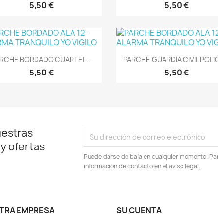
5,50 €
5,50 €
Vista rápida
Vista rápida


RCHE BORDADO CUARTEL...
PARCHE GUARDIA CIVIL POLIC
5,50 €
5,50 €
uestras
 y ofertas
Puede darse de baja en cualquier momento. Para
información de contacto en el aviso legal.
TRA EMPRESA
SU CUENTA