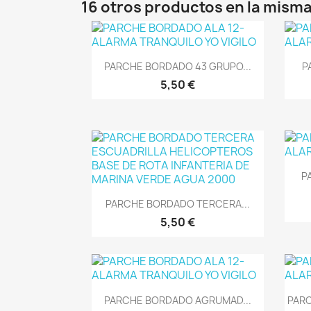
16 otros productos en la misma
Vista rápida

PARCHE BORDADO 43 GRUPO...
P
5,50 €
P
Vista rápida

PARCHE BORDADO TERCERA...
5,50 €
Vista rápida

PARCHE BORDADO AGRUMAD...
PARC