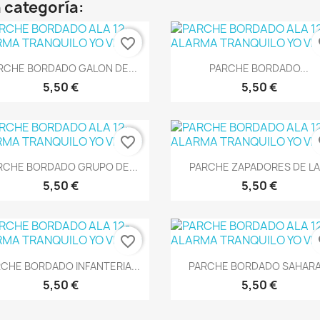
 categoría:
favorite_border
fa
Vista rápida
Vista rápida


RCHE BORDADO GALON DE...
PARCHE BORDADO...
5,50 €
5,50 €
favorite_border
fa
Vista rápida
Vista rápida


RCHE BORDADO GRUPO DE...
PARCHE ZAPADORES DE LA.
5,50 €
5,50 €
favorite_border
fa
Vista rápida
Vista rápida


CHE BORDADO INFANTERIA...
PARCHE BORDADO SAHARA.
5,50 €
5,50 €