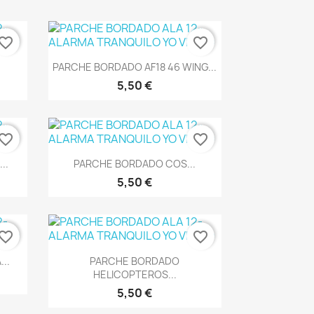
vorite_border
favorite_border
Vista rápida

PARCHE BORDADO AF18 46 WING...
5,50 €
vorite_border
favorite_border
Vista rápida

..
PARCHE BORDADO COS...
5,50 €
vorite_border
favorite_border
Vista rápida

..
PARCHE BORDADO
HELICOPTEROS...
5,50 €