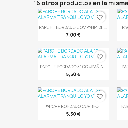
16 otros productos en la misma
favorite_border
Vista rápida

PARCHE BORDADO COMPAÑIA DE...
PA
7,00 €
favorite_border
Vista rápida

PARCHE BORDADO 3ª COMPAÑIA...
PA
5,50 €
favorite_border
Vista rápida

PARCHE BORDADO CUERPO...
PAR
5,50 €