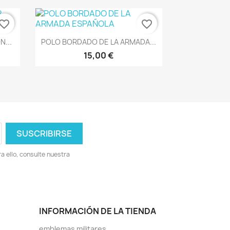
vorite_border
favorite_border
Vista rápida

...
POLO BORDADO DE LA ARMADA...
15,00 €
 ello, consulte nuestra
INFORMACIÓN DE LA TIENDA
emblemas militares