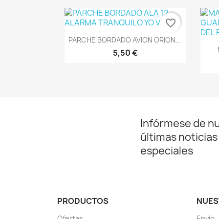
favorite_border
Vista rápida

PARCHE BORDADO AVION ORION...
5,50 €
Infórmese de n
últimas noticias
especiales
PRODUCTOS
NUES
Ofertas
Envío