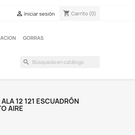
shopping_cart

Carrito
(0)
Iniciar sesión
IACION
GORRAS
search
ALA 12 121 ESCUADRÓN
TO AIRE