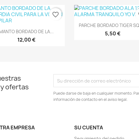
favorite_border
fa
Vista rápida

PARCHE BORDADO TIGER SQN
Vista rápida

MANTO BORDADO DE LA...
5,50 €
12,00 €
uestras
 y ofertas
Puede darse de baja en cualquier momento. Para
información de contacto en el aviso legal.
TRA EMPRESA
SU CUENTA
Seguimiento del pedido